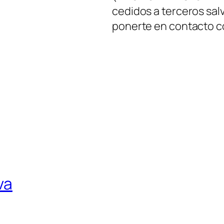
cedidos a terceros salv
a
ponerte en contacto c
c
í
o
.
va