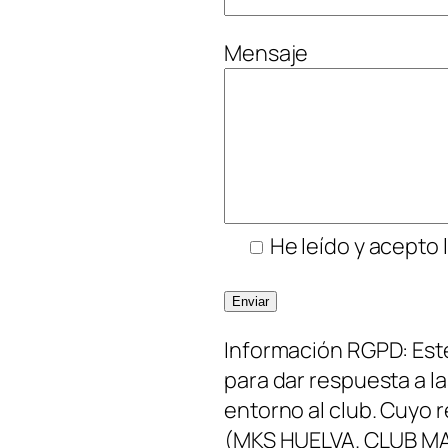
,
Mensaje
d
e
j
a
e
s
t
He leído y acepto l
e
c
a
Información RGPD: Este
m
para dar respuesta a l
p
entorno al club. Cuyo 
o
(MKS HUELVA. CLUB MA
v